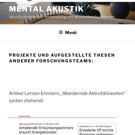
Zum
MENTAL AKUSTIK
Inhalt
akustisch mentale Anwendung mit Monochordsystemen
springen
Menü
PROJEKTE UND AUFGESTELLTE THESEN
ANDERER FORSCHUNGSTEAMS:
Artikel Lernen Erinnern, „Wandernde Aktivitätswellen“
(unten stehend):